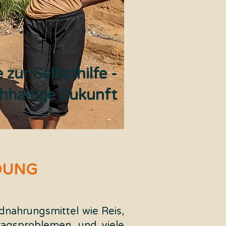
e zur Selbsthilfe -
chhaltige Zukunft
DUNG
dnahrungsmittel wie Reis,
ragsproblemen, und viele