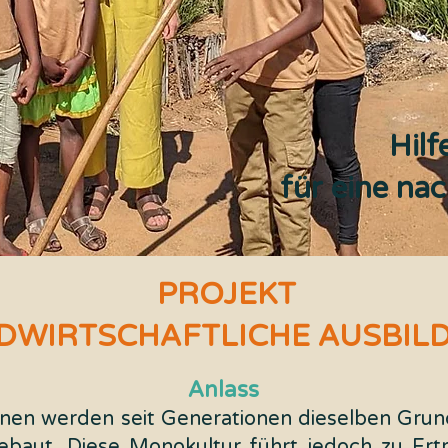
Hilf
für eine na
PROJEKT
DWIRTSCHAFTLICHE AUSBIL
Anlass
ionen werden seit Generationen dieselben Grun
aut. Diese Monokultur führt jedoch zu Ert