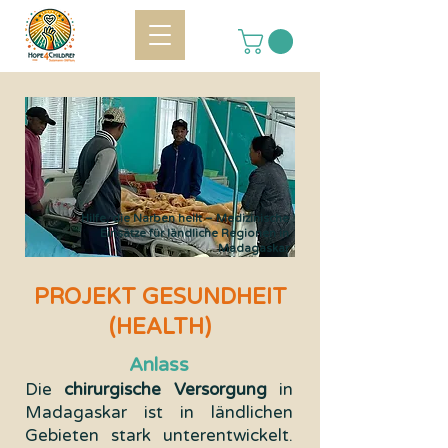
Hilfe, die Narben heilt – Medizinische
Einsätze für ländliche Regionen in
Madagaskar
PROJEKT GESUNDHEIT
(HEALTH)
Anlass
Die
chirurgische Versorgung
in
Madagaskar ist in ländlichen
Gebieten stark unterentwickelt.