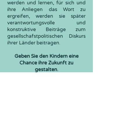
werden und lernen, für sich und
ihre Anliegen das Wort zu
ergreifen, werden sie später
verantwortungsvolle und
konstruktive Beiträge zum
gesellschafstpolitischen Diskurs
ihrer Länder beitragen.
Geben Sie den Kindern eine
Chance ihre Zukunft zu
gestalten.
Jede noch so kleine Spende für
Madagaskar hilft den Kindern in
eine sichere und friedvolle
Zukunft.
Interessante Links
unicef Madagaskar -