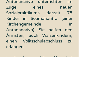
Antananarivo unterrichten im
Zuge eines neuen
Sozialpraktikums derzeit 75
Kinder in Soamaharitra (einer
Kirchengemeinde in
Antananarivo). Sie helfen den
Ärmsten, auch Waisenkindern,
einen Volksschulabschluss zu
erlangen.
In der Spende inbegriffen sind
auch die Schulmaterialien wie
Hefte, Bücher und Schreibsachen
je Jahr. Für nur 60 Euro pro Jahr
können wir einem Kind die
Chance auf Bildung, persönliche
Entwicklung und eine bessere
Zukunft ermöglichen.
Besuchen Sie unseren